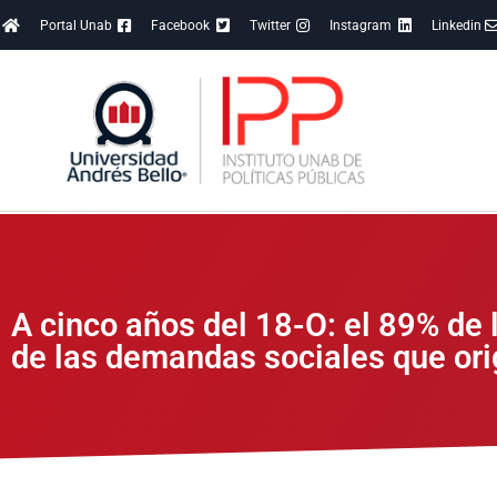
Portal Unab
Facebook
Twitter
Instagram
Linkedin
A cinco años del 18-O: el 89% de 
de las demandas sociales que ori