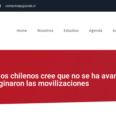
contactoipp@unab.cl
Home
Nosotros
Estudios
Agenda
A
los chilenos cree que no se ha ava
ginaron las movilizaciones