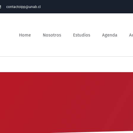
contactoipp@unab.cl
Home
Nosotros
Estudios
Agenda
A