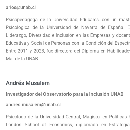
arios@unab.cl
Psicopedagoga de la Universidad Educares, con un máste
Psicológica de la Universidad de Navarra de España. E
Liderazgo, Diversidad e Inclusión en las Empresas y docen
Educativa y Social de Personas con la Condición del Espec
Entre 2011 y 2023, fue directora del Diploma en Habilidade
Mar de la UNAB.
Andrés Musalem
Investigador del Observatorio para la Inclusión UNAB
andres.musalem@unab.cl
Psicólogo de la
U
niversidad
C
entral
,
Magíster en Políticas 
London
Sc
h
ool
of
Economics
,
diplomado en
Estrateg