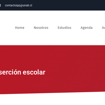
contactoipp@unab.cl
Home
Nosotros
Estudios
Agenda
A
eserción escolar