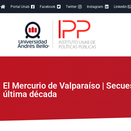
Portal Unab
Facebook
Twitter
Instagram
Linkedin
El Mercurio de Valparaíso | Secue
última década