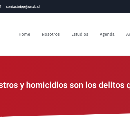
contactoipp@unab.cl
Home
Nosotros
Estudios
Agenda
A
stros y homicidios son los delitos