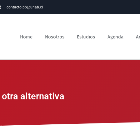
contactoipp@unab.cl
Home
Nosotros
Estudios
Agenda
A
otra alternativa