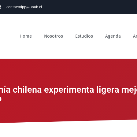
contactoipp@unab.cl
Home
Nosotros
Estudios
Agenda
A
ía chilena experimenta ligera mejo
o