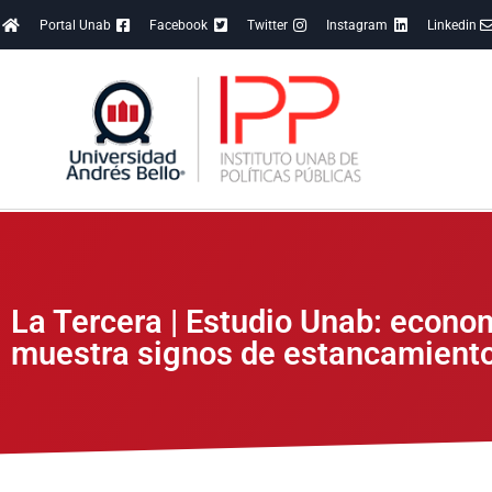
Portal Unab
Facebook
Twitter
Instagram
Linkedin
La Tercera | Estudio Unab: econom
muestra signos de estancamient