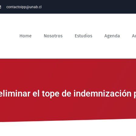
contactoipp@unab.cl
Home
Nosotros
Estudios
Agenda
A
liminar el tope de indemnización p