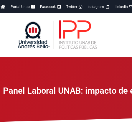
Portal Unab
Facebook
Twitter
Instagram
Linkedin
Panel Laboral UNAB: impacto de e