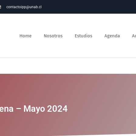
contactoipp@unab.cl
Home
Nosotros
Estudios
Agenda
A
lena – Mayo 2024