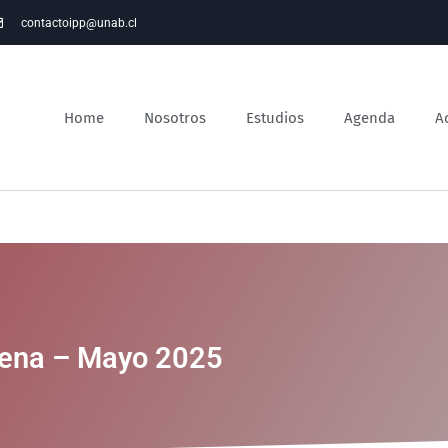
contactoipp@unab.cl
Home
Nosotros
Estudios
Agenda
A
lena – Mayo 2025