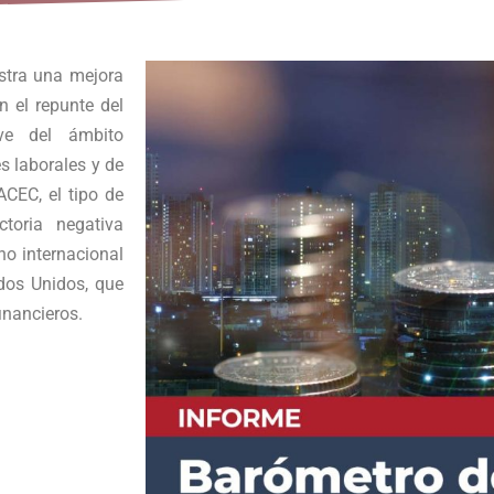
stra una mejora
n el repunte del
ve del ámbito
s laborales y de
ACEC, el tipo de
ctoria negativa
no internacional
ados Unidos, que
inancieros.