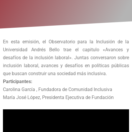
En esta emisión, el Observatorio para la Inclusión de la
Universidad Andrés Bello trae el capitulo «Avances y
desafíos de la inclusión laboral». Juntas conversaron sobre
inclusión laboral, avances y desafíos en políticas públicas
que buscan construir una sociedad más inclusiva.
Participantes:
Carolina García , Fundadora de Comunidad Inclusiva
María José López, Presidenta Ejecutiva de Fundación