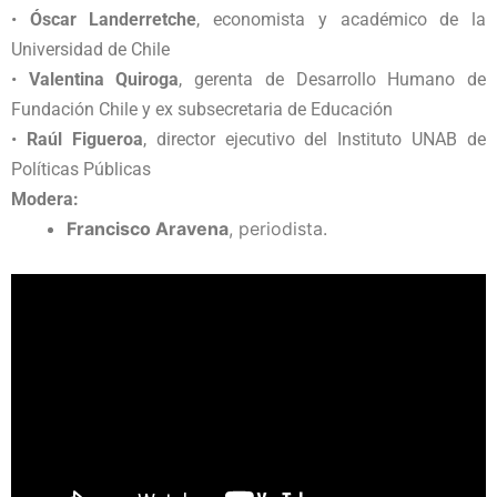
•
Óscar Landerretche
, economista y académico de la
Universidad de Chile
•
Valentina Quiroga
, gerenta de Desarrollo Humano de
Fundación Chile y ex subsecretaria de Educación
•
Raúl Figueroa
, director ejecutivo del Instituto UNAB de
Políticas Públicas
Modera:
Francisco Aravena
, periodista.