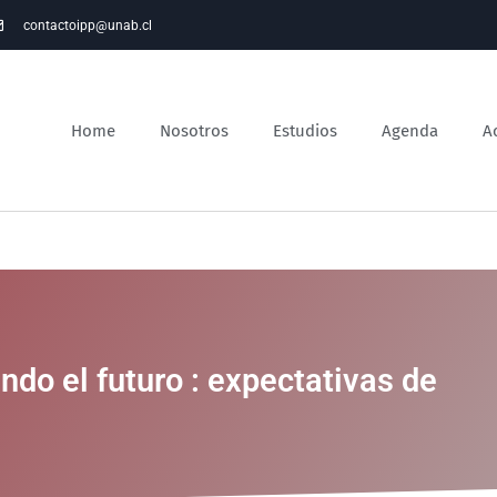
contactoipp@unab.cl
Home
Nosotros
Estudios
Agenda
A
do el futuro : expectativas de