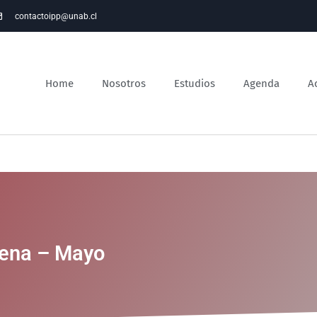
contactoipp@unab.cl
Home
Nosotros
Estudios
Agenda
A
lena – Mayo