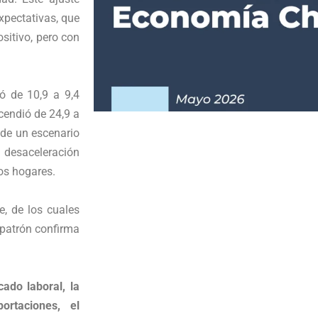
xpectativas, que
sitivo, pero con
ó de 10,9 a 9,4
cendió de 24,9 a
sde un escenario
desaceleración
os hogares.
e, de los cuales
 patrón confirma
ado laboral, la
ortaciones, el