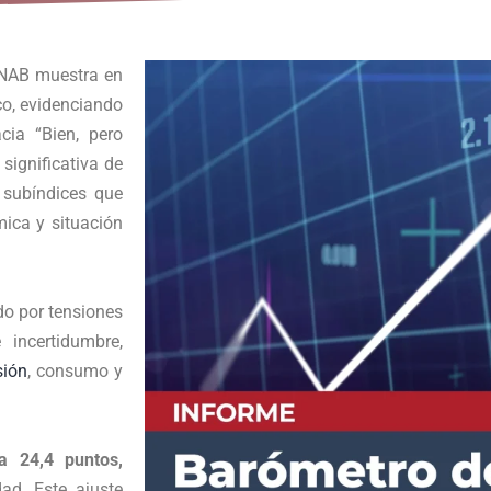
UNAB muestra en
co, evidenciando
cia “Bien, pero
significativa de
 subíndices que
ica y situación
do por tensiones
 incertidumbre,
sión
, consumo y
a 24,4 puntos,
ad. Este ajuste