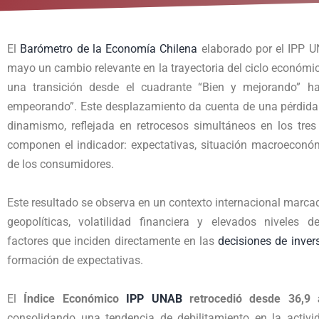
El
Barómetro de la Economía Chilena
elaborado por el IPP 
mayo un cambio relevante en la trayectoria del ciclo económi
una transición desde el cuadrante “Bien y mejorando” ha
empeorando”. Este desplazamiento da cuenta de una pérdida 
dinamismo, reflejada en retrocesos simultáneos en los tres
componen el indicador: expectativas, situación macroeconóm
de los consumidores.
Este resultado se observa en un contexto internacional marca
geopolíticas, volatilidad financiera y elevados niveles de
factores que inciden directamente en las
decisiones de inver
formación de expectativas.
El
Índice Económico
IPP UNAB
retrocedió desde 36,9 
consolidando una tendencia de debilitamiento en la activid