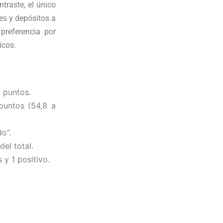
traste, el único
es y depósitos a
preferencia por
icos.
 puntos.
puntos (54,8 a
o”.
el total.
 y 1 positivo.