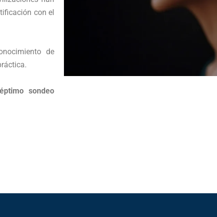
ificación con el
onocimiento de
práctica.
séptimo sondeo