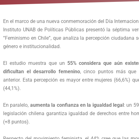
En el marco de una nueva conmemoración del Día Internacional
Instituto UNAB de Políticas Públicas presentó la séptima ve
“Feminismo en Chile”, que analiza la percepción ciudadana 
género e institucionalidad.
El estudio muestra que un
55% considera que aún existe
dificultan el desarrollo femenino
, cinco puntos más que 
anterior. Esta percepción es mayor entre mujeres (66,6%) q
(44,1%).
En paralelo,
aumenta la confianza en la igualdad legal
: un 5
legislación chilena garantiza igualdad de derechos entre h
(+8 puntos).
Respecto del movimiento feminista, el 44% cree que las mov