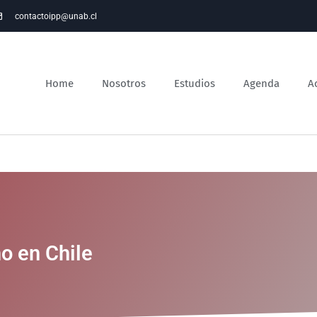
contactoipp@unab.cl
Home
Nosotros
Estudios
Agenda
A
o en Chile