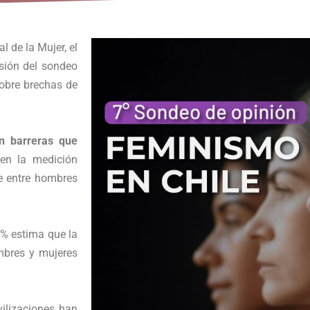
 de la Mujer, el
rsión del sondeo
sobre brechas de
n barreras que
en la medición
ue entre hombres
9% estima que la
ombres y mujeres
ilizaciones han