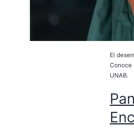
El desem
Conoce l
UNAB.
Pan
Enc