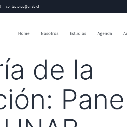
contactoipp@unab.cl
Home
Nosotros
Estudios
Agenda
A
ía de la
ción:
Pane