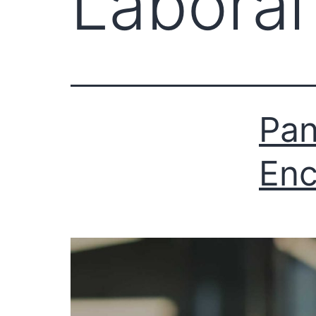
Labora
Pan
Enc